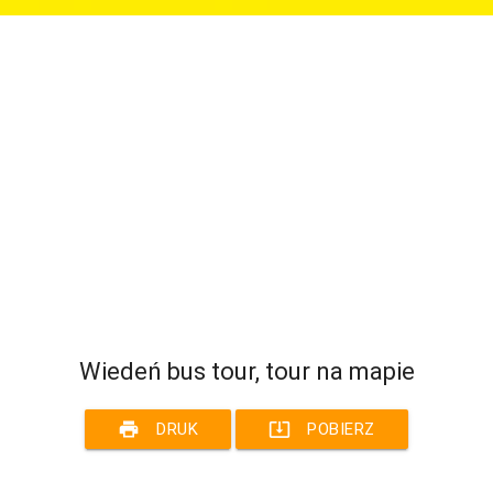
Wiedeń bus tour, tour na mapie
print
system_update_alt
DRUK
POBIERZ