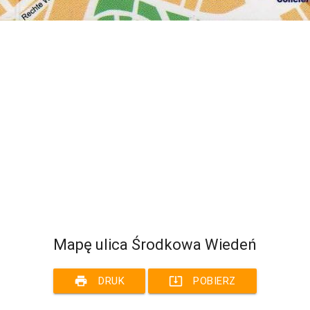
Mapę ulica Środkowa Wiedeń
print
system_update_alt
DRUK
POBIERZ