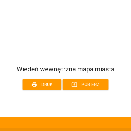
Wiedeń wewnętrzna mapa miasta
print
system_update_alt
DRUK
POBIERZ