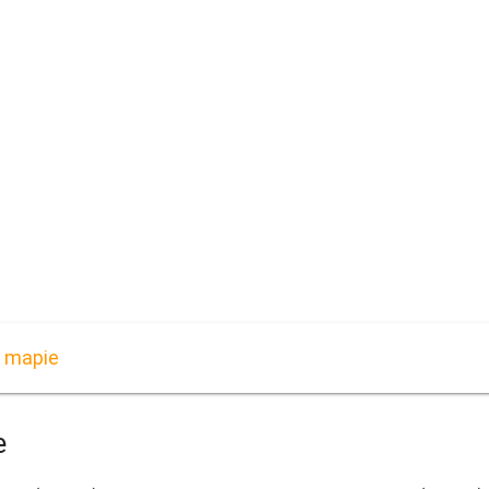
a mapie
e