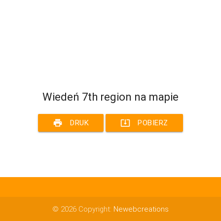
Wiedeń 7th region na mapie
print
system_update_alt
DRUK
POBIERZ
© 2026 Copyright:
Newebcreations