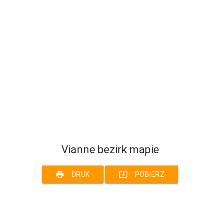
Vianne bezirk mapie
print
system_update_alt
DRUK
POBIERZ