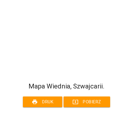
Mapa Wiednia, Szwajcarii.
print
system_update_alt
DRUK
POBIERZ